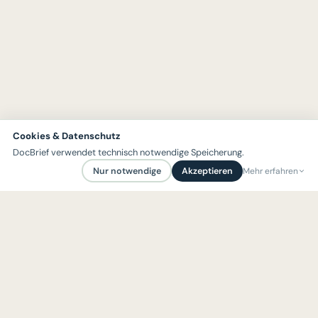
Cookies & Datenschutz
DocBrief verwendet technisch notwendige Speicherung.
Nur notwendige
Akzeptieren
Mehr erfahren
Notwendige Speicherung (immer aktiv):
Anzahl Ihrer Generierungen,
gespeicherte Verläufe, Status der Feedback-Anzeige sowie ggf. Ihre
E-Mail-ID nach freiwilliger Registrierung. Diese Daten verlassen Ihr
Gerät nicht.
YouTube-Demo-Video (optional):
Auf dieser Seite eingebettet. Beim
Laden setzt YouTube eigene Cookies und überträgt Daten an Google.
Zeitersparnis
Lädt nur nach Ihrer Zustimmung.
Mehr Zeit für Ihre Patient:innen.
Vollständige Informationen in der
Datenschutzerklärung
.